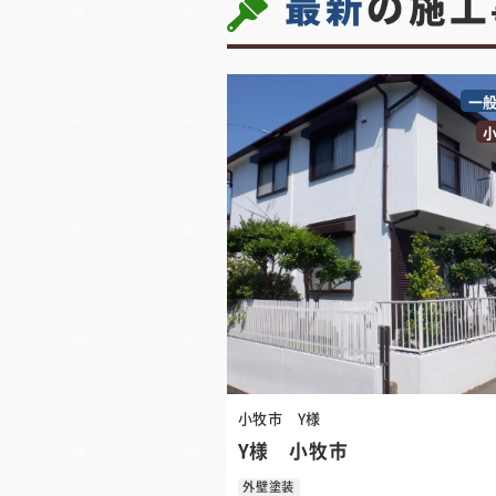
最新
の施工
一
小牧市
Y様
Y様 小牧市
外壁塗装