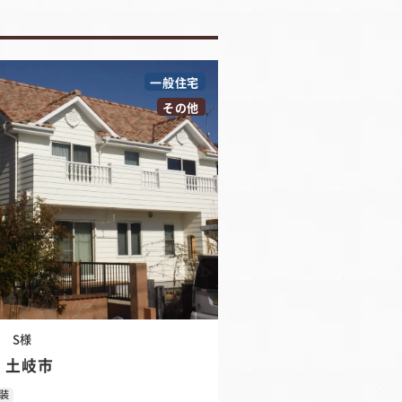
一般住宅
その他
市
S様
 土岐市
装