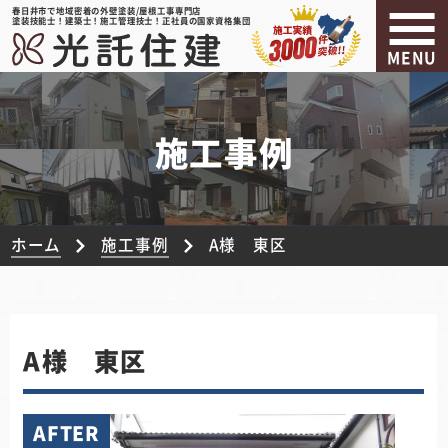
春日井市で地域密着の外壁塗装/屋根工事専門店
塗装技能士！建築士！施工管理技士！正社員の国家資格集団
MENU
施工事例
ホーム
施工事例
A様 東区
A様 東区