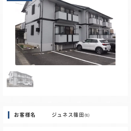
お客様名
ジュネス篠田㈼