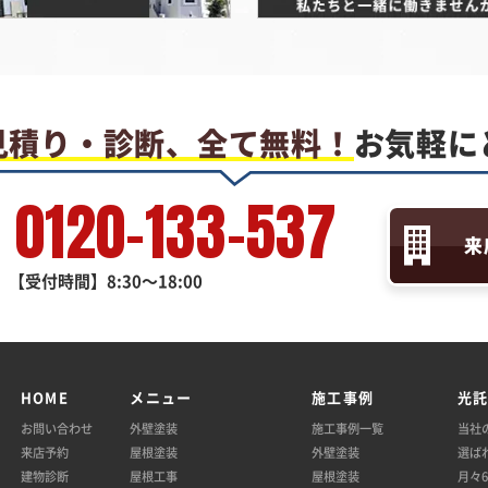
見積り・診断、全て無料！
お気軽に
0120-133-537
来
【受付時間】8:30～18:00
HOME
メニュー
施工事例
光
お問い合わせ
外壁塗装
施工事例一覧
当社
来店予約
屋根塗装
外壁塗装
選ば
建物診断
屋根工事
屋根塗装
月々6