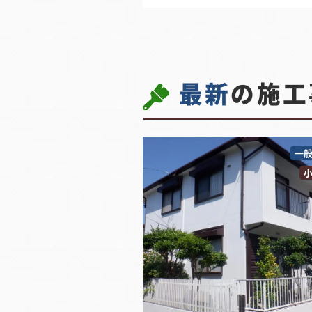
最新
の施工
一