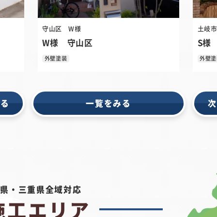
守山区
W様
土岐
W様 守山区
S様
外壁塗装
外壁塗
戻る
一覧をみる
次
阜県・三重県
全域対応
施工エリア