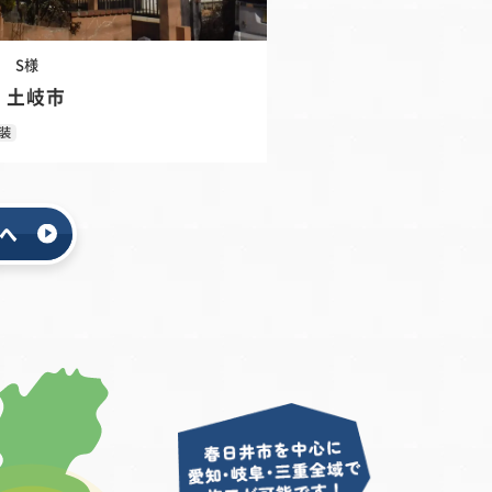
市
S様
 土岐市
装
へ