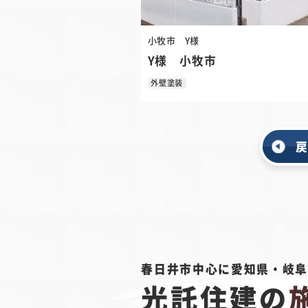
小牧市
Y様
Y様 小牧市
外壁塗装
春日井市中心に愛知県・岐
光託住建の