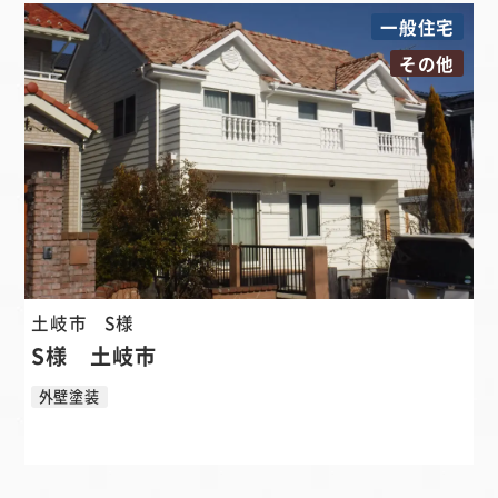
一般住宅
その他
土岐市
S様
S様 土岐市
外壁塗装