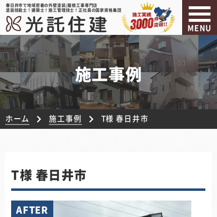
春日井市で地域密着の外壁塗装/屋根工事専門店
塗装技能士！建築士！施工管理技士！正社員の国家資格集団
MENU
施工事例
ホーム
施工事例
T様 春日井市
T様 春日井市