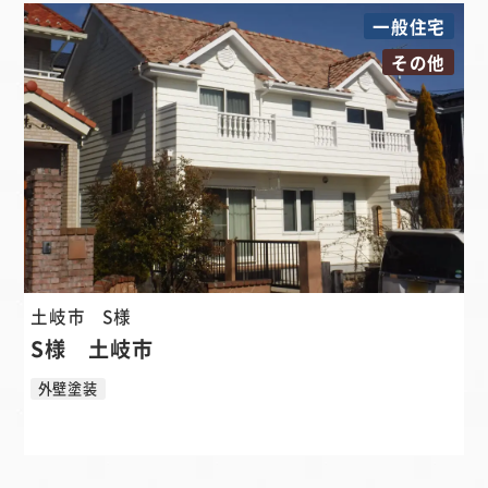
一般住宅
その他
土岐市
S様
S様 土岐市
外壁塗装