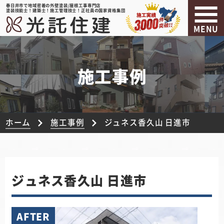
春日井市で地域密着の外壁塗装/屋根工事専門店
塗装技能士！建築士！施工管理技士！正社員の国家資格集団
MENU
施工事例
ホーム
施工事例
ジュネス香久山 日進市
ジュネス香久山 日進市