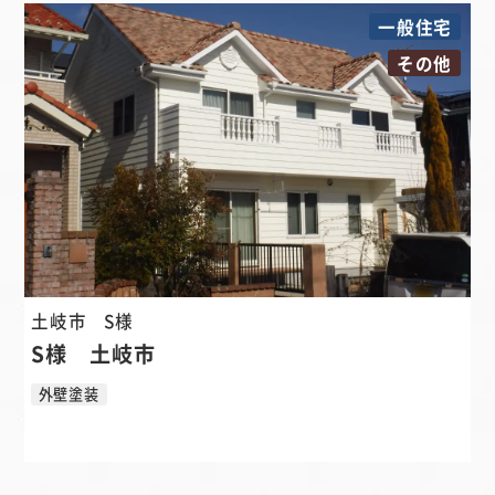
一般住宅
その他
土岐市
S様
S様 土岐市
外壁塗装