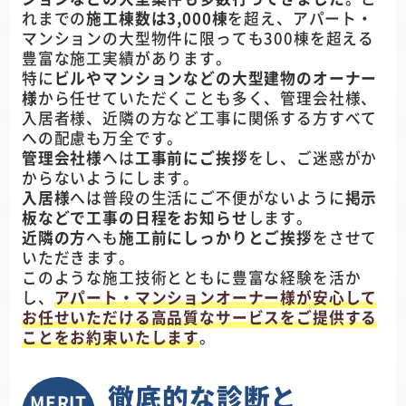
れまでの
施工棟数は3,000棟
を超え、アパート・
マンションの大型物件に限っても300棟を超える
豊富な施工実績があります。
特に
ビルやマンションなどの大型建物のオーナー
様
から任せていただくことも多く、管理会社様、
入居者様、近隣の方など工事に関係する方すべて
への配慮も万全です。
管理会社様
へは
工事前にご挨拶
をし、ご迷惑がか
からないようにします。
入居様
へは普段の生活にご不便がないように
掲示
板などで工事の日程をお知らせ
します。
近隣の方
へも
施工前にしっかりとご挨拶
をさせて
いただきます。
このような施工技術とともに豊富な経験を活か
し、
アパート・マンションオーナー様が安心して
お任せいただける高品質なサービスをご提供する
ことをお約束いたします
。
徹底的な診断と
MERIT