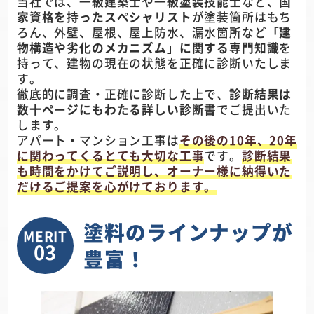
当社では、
一級建築士
や
一級塗装技能士
など、
国
家資格を持ったスペシャリスト
が塗装箇所はもち
ろん、外壁、屋根、屋上防水、漏水箇所など
「建
物構造や劣化のメカニズム」に関する専門知識
を
持って、建物の現在の状態を正確に診断いたしま
す。
徹底的に調査・正確に診断した上で、
診断結果は
数十ページにもわたる詳しい診断書
でご提出いた
します。
アパート・マンション工事は
その後の10年、20年
に関わってくるとても大切な工事
です。
診断結果
も時間をかけてご説明し、オーナー様に納得いた
だけるご提案を心がけております。
塗料のラインナップが
MERIT
03
豊富！